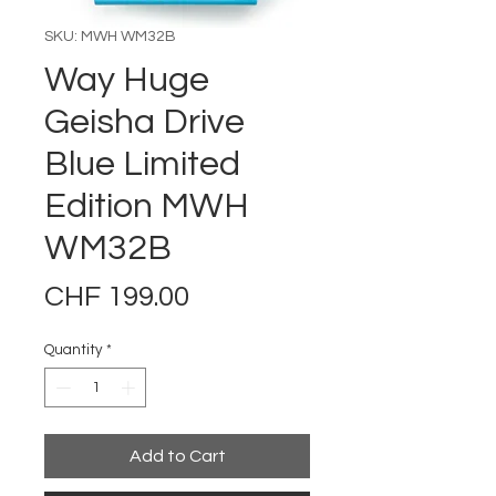
SKU: MWH WM32B
Way Huge
Geisha Drive
Blue Limited
Edition MWH
WM32B
Price
CHF 199.00
Quantity
*
Add to Cart