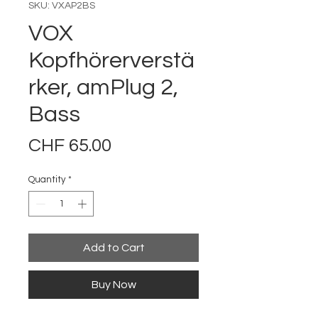
SKU: VXAP2BS
VOX
Kopfhörerverstä
rker, amPlug 2,
Bass
Price
CHF 65.00
Quantity
*
Add to Cart
Buy Now