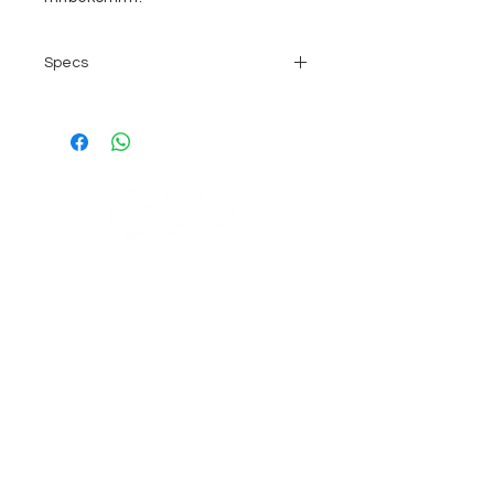
Specs
Kein Gitarrenkabel notwendig!
Direkt mit der Gitarre/dem Bass
verbinden und loslegen
Komplett analoger Aufbau, 9
Effekte oder 9 Rhythmus-Pattern
Bass: Dieses erstaunlich
breitbandige Modell macht im
COMPANY
Bass ordentlich Druck
AGB's
Stage Guitar Service
About
Lobenschwendistr. 4
Impressum
9038 Rehetobel, AR
Switzerland
FAQ
VISIT US
Musikhaus Appenzell