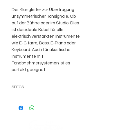
Der Klangleiter zur Übertragung
unsymmetrischer Tonsignale. Ob
auf der Bühne oder im Studio: Dies
ist das ideale Kabel für alle
elektrisch verstärkten Instrumente
wie E-Gitarre, Bass, E-Piano oder
Keyboard. Auch für akustische
Instrumente mit
Tonabnehmersystemen ist es
perfekt geeignet.
SPECS
- Länge 600 cm
- Winkelklinke -> gerader
Klinkenstecker
- solid core Signal- und Masseleiter
- versilberte Leiter aus
sauerstofffreiem Kupfer