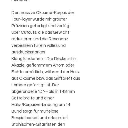
Der massive Okoumé-Korpus der
TourPlayer wurde mit größter
Präzision gefertigt und verfügt
über Cutouts, die das Gewicht
reduzieren und die Resonanz
verbessern für ein volles und
ausdrucksstarkes
Klangfundament. Die Decke ist in
Akazie, geflammtem Ahorn oder
Fichte erhältlich, während der Hals
aus Okoumé bzw. das Griffbrett aus
Lorbeer gefertigt ist. Der
abgerundete "D"-Hals mit 48 mm
Sattelbreite und einer
Hals-/Korpusverbindung am 14.
Bund sorgt für mühelose
Bespielbarkeit und erleichtert
Stahlsaiten-Gitarristen den