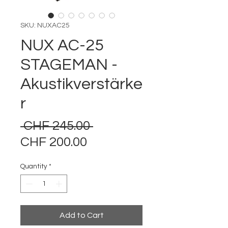
SKU: NUXAC25
NUX AC-25
STAGEMAN -
Akustikverstärke
r
Regular
 CHF 245.00 
Sale
Price
CHF 200.00
Price
Quantity
*
Add to Cart