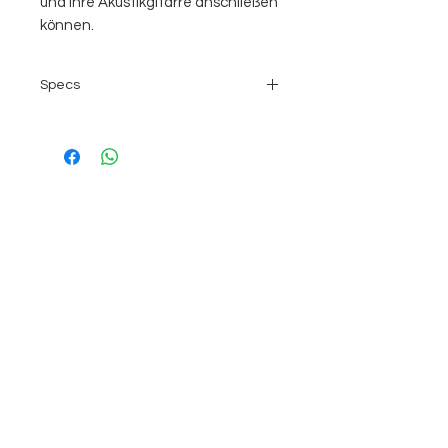
und Ihre Akustikgitarre anschließen
können.
Specs
25W warm sound with Amp
Modeling technology.(Stageman
/ LBox).
Plate & Hall reverb.
Dual channel for instrument and
mic.
Battery power for 4 hrs
COMPANY
performing.
Bluetooth for APP & Audio Stream.
AGB's
Stage Guitar Service
AUX IN, PHONE OUT, LINE OUT.
About
Lobenschwendistr. 4
Input impedance: CH1= 1M ohm,
Impressum
9038 Rehetobel, AR
CH2= 2K ohm.
Switzerland
Dimension: 280(L) x 218(D) x 220(H)
FAQ
mm.
Weight: 5 kg.
VISIT US