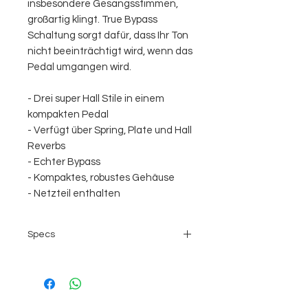
insbesondere Gesangsstimmen,
großartig klingt. True Bypass
Schaltung sorgt dafür, dass Ihr Ton
nicht beeinträchtigt wird, wenn das
Pedal umgangen wird.
- Drei super Hall Stile in einem
kompakten Pedal
- Verfügt über Spring, Plate und Hall
Reverbs
- Echter Bypass
- Kompaktes, robustes Gehäuse
- Netzteil enthalten
Specs
Schaltung: Digital
Bypass: Echter Bypass
Audio: Mono
Stromversorgung: 9.6VDC-200mA