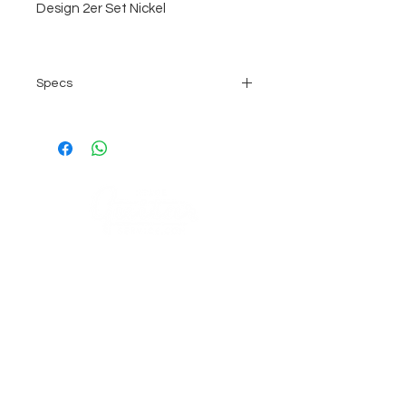
Design 2er Set Nickel
Specs
Straplock Dual System mit stark
ausgeprägtem Rand
Dunlop Security Lock Systeme
sind durch die einzigartige
Steckvorrichtung um 360 Grad
drehbar
sicherer Halt bei größtmöglicher
COMPANY
Bewegungsfreiheit des Musikers
Konstruktion aus gehärtetem
AGB's
Stage Guitar Service
Stahl, sorgt für lange und
About
Lobenschwendistr. 4
zuverlässige Funktion
Impressum
9038 Rehetobel, AR
der gleiche Gurt kann für
Switzerland
mehrere Gitarren verwendet
FAQ
werden
mit 360kp Zugbelastung geprüft
VISIT US