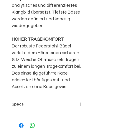
analytisches und differenziertes
Klangbild übersetzt. Tiefste Bässe
werden definiert und knackig
wiedergegeben.
HOHER TRAGEKOMFORT
Der robuste Federstahl-Bügel
verleiht dem Hörer einen sicheren
Sitz. Weiche Ohrmuscheln tragen
zu einem langen Tragekomfort bei.
Das einseitig geführte Kabel
erleichtert häufiges Auf- und
Absetzen ohne Kabelgewirr.
Specs
Wandlerprinzip: Dynamische
Funktionsprinzip: Geschlossen
Übertragungsbereich: 5-35.000