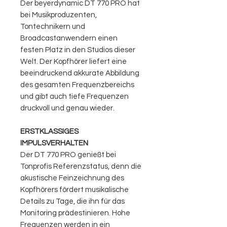
Der beyerdynamic DT 770 PRO hat
bei Musikproduzenten,
Tontechnikern und
Broadcastanwendern einen
festen Platz in den Studios dieser
Welt. Der Kopfhörer liefert eine
beeindruckend akkurate Abbildung
des gesamten Frequenzbereichs
und gibt auch tiefe Frequenzen
druckvoll und genau wieder.
ERSTKLASSIGES
IMPULSVERHALTEN
Der DT 770 PRO genießt bei
Tonprofis Referenzstatus, denn die
akustische Feinzeichnung des
Kopfhörers fördert musikalische
Details zu Tage, die ihn für das
Monitoring prädestinieren. Hohe
Frequenzen werden in ein