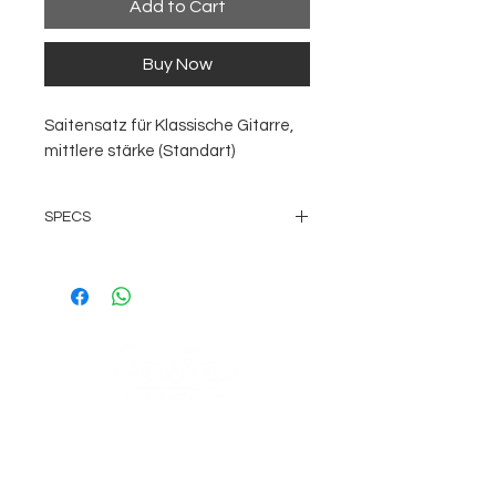
Add to Cart
Buy Now
Saitensatz für Klassische Gitarre,
mittlere stärke (Standart)
SPECS
Für klassische Gitarre
Nylon Saiten
Low Tension
COMPANY
AGB's
Stage Guitar Service
About
Lobenschwendistr. 4