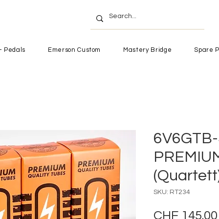
- Pedals
Emerson Custom
Mastery Bridge
Spare P
6V6GTB-
PREMIUM
(Quartett
SKU: RT234
CHF 145.00