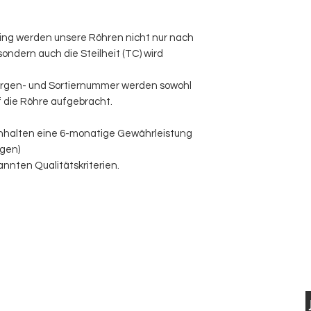
ng werden unsere Röhren nicht nur nach
ndern auch die Steilheit (TC) wird
argen- und Sortiernummer werden sowohl
f die Röhre aufgebracht.
nhalten eine 6-monatige Gewährleistung
ngen)
nnten Qualitätskriterien.
BUY, SELL & TRADE FINE VINTAGE
ELECTRIC &
USTIC GUITARS
CONTACT US
VISIT US