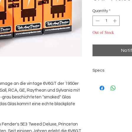
Quantity
*
Out of Stock
Noti
Specs
- Premium Matched Q
omage an die vintage 6V6GT der 1950er
Soll, RCA, GE, Raytheon und Sylvania mit
-grau beschichteten "smoked" Glas
das Glas kommt eine echte blackplate
in Fender's 5E3 Tweed Deluxe, Princeton
n. Seit einigen Jahren erlebt die 6V6GT